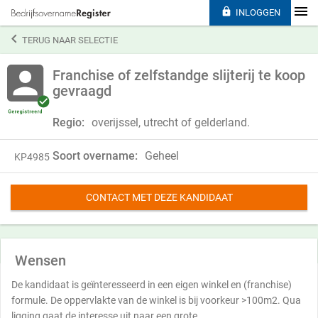

INLOGGEN

TERUG NAAR SELECTIE
Franchise of zelfstandge slijterij te koop
gevraagd
Regio:
overijssel, utrecht of gelderland.
Soort overname:
Geheel
KP4985
CONTACT MET DEZE KANDIDAAT
Wensen
De kandidaat is geïnteresseerd in een eigen winkel en (franchise)
formule. De oppervlakte van de winkel is bij voorkeur >100m2. Qua
ligging gaat de interesse uit naar een grote