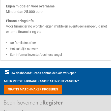
Eigen middelen voor overname
Minder dan 25.000 euro
Financieringsinfo
Voor financiering worden eigen middelen eventueel aangevuld met
externe financiering via:
De familiaire sfeer
Het zakelijk netwerk
Een informal investor/business angel
dashboard
Uw dashboard: Gratis aanmelden als verkoper
MEER VERGELIJKBARE KANDIDATEN ONTVANGEN?
GRATIS MATCHMAKER PROBEREN