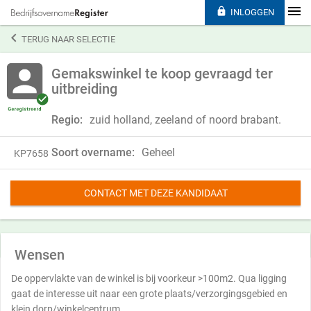

INLOGGEN

TERUG NAAR SELECTIE
Gemakswinkel te koop gevraagd ter
uitbreiding
Regio:
zuid holland, zeeland of noord brabant.
Soort overname:
Geheel
KP7658
CONTACT MET DEZE KANDIDAAT
Wensen
De oppervlakte van de winkel is bij voorkeur >100m2. Qua ligging
gaat de interesse uit naar een grote plaats/verzorgingsgebied en
klein dorp/winkelcentrum.