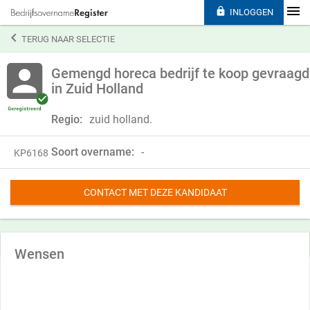

INLOGGEN

TERUG NAAR SELECTIE
Gemengd horeca bedrijf te koop gevraagd
in Zuid Holland
Regio:
zuid holland.
Soort overname:
-
KP6168
CONTACT MET DEZE KANDIDAAT
Wensen