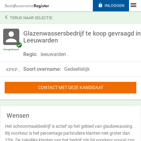

INLOGGEN

TERUG NAAR SELECTIE
Glazenwassersbedrijf te koop gevraagd in
Leeuwarden
Regio:
leeuwarden .
Soort overname:
Gedeeltelijk
KPKP21GJH27S
CONTACT MET DEZE KANDIDAAT
Wensen
Het schoonmaakbedrijf is actief op het gebied van glasbewassing.
Bij voorkeur is het percentage particuliere klanten niet groter dan
25%. De zakelijke klanten van het bedrijf zijn bij voorkeur vooral zzp-