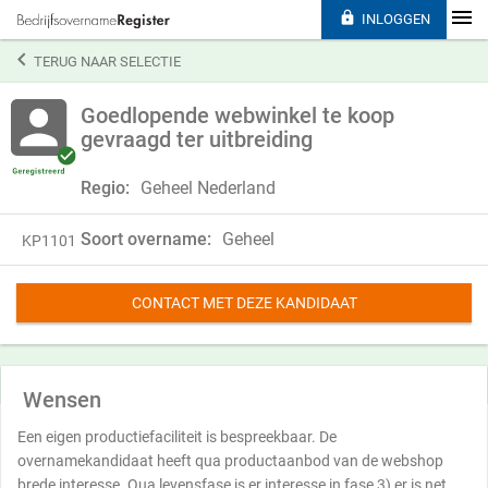

INLOGGEN

TERUG NAAR SELECTIE
Goedlopende webwinkel te koop
gevraagd ter uitbreiding
Regio:
Geheel Nederland
Soort overname:
Geheel
KP1101
CONTACT MET DEZE KANDIDAAT
Wensen
Een eigen productiefaciliteit is bespreekbaar. De
overnamekandidaat heeft qua productaanbod van de webshop
brede interesse. Qua levensfase is er interesse in fase 3) er is net