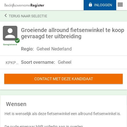

INLOGGEN

TERUG NAAR SELECTIE
Groeiende allround fietsenwinkel te koop
gevraagd ter uitbreiding
Regio:
Geheel Nederland
Soort overname:
Geheel
KPKP20YHG66L
CONTACT MET DEZE KANDIDAAT
Wensen
Het is wenselijk als deze fietsenwinkel een allround fietsenwinkel is.
De oude eigenaar blijft volledig aan in overleg.