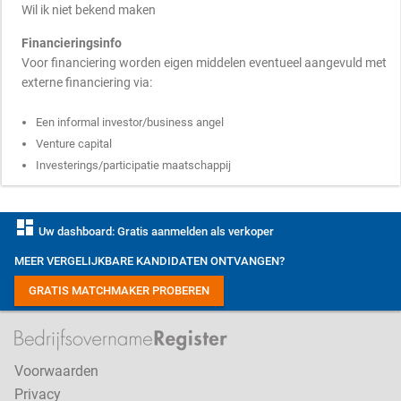
Wil ik niet bekend maken
Financieringsinfo
Voor financiering worden eigen middelen eventueel aangevuld met
externe financiering via:
Een informal investor/business angel
Venture capital
Investerings/participatie maatschappij
dashboard
Uw dashboard: Gratis aanmelden als verkoper
MEER VERGELIJKBARE KANDIDATEN ONTVANGEN?
GRATIS MATCHMAKER PROBEREN
Voorwaarden
Privacy