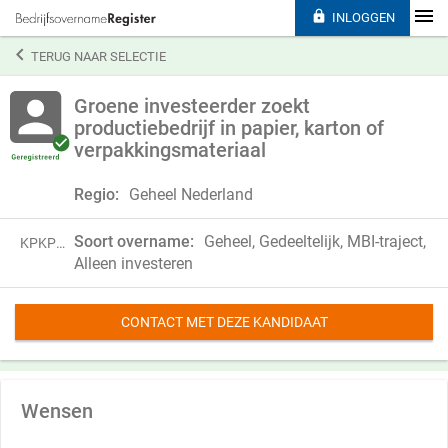

INLOGGEN

TERUG NAAR SELECTIE
Groene investeerder zoekt
productiebedrijf in papier, karton of
verpakkingsmateriaal
Regio:
Geheel Nederland
Soort overname:
Geheel, Gedeeltelijk, MBI-traject,
KPKP21HPB90L
Alleen investeren
CONTACT MET DEZE KANDIDAAT
Wensen