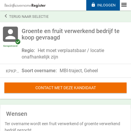

INLOGGEN

TERUG NAAR SELECTIE
Groente en fruit verwerkend bedrijf te
koop gevraagd
Regio:
Het moet verplaatsbaar / locatie
onafhankelijk zijn
Soort overname:
MBI-traject, Geheel
KPKP24NHJ94J
CONTACT MET DEZE KANDIDAAT
Wensen
Ter overname wordt een fruit verwerkend of groente verwerkend
bedrijf gezocht.