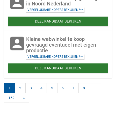
account_box
in Noord Nederland
VERGELIJKBARE KOPERS BEKIJKEN?>>
DEZE KANDIDAAT BEKIJKEN
account_box
Kleine webwinkel te koop
gevraagd eventueel met eigen
productie
VERGELIJKBARE KOPERS BEKIJKEN?>>
DEZE KANDIDAAT BEKIJKEN
1
2
3
4
5
6
7
8
...
152
»