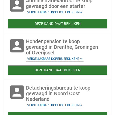
account_box
Administratiekantoor te koop
gevraagd door een starter
VERGELIJKBARE KOPERS BEKIJKEN?>>
DEZE KANDIDAAT BEKIJKEN
account_box
Hondenpension te koop
gevraagd in Drenthe, Groningen
of Overijssel
VERGELIJKBARE KOPERS BEKIJKEN?>>
DEZE KANDIDAAT BEKIJKEN
account_box
Detacheringsbureau te koop
gevraagd in Noord Oost
Nederland
VERGELIJKBARE KOPERS BEKIJKEN?>>