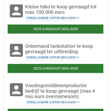
account_box
Kleine toko te koop gevraagd tot
max 100.000 euro
VERGELIJKBARE KOPERS BEKIJKEN?>>
DEZE KANDIDAAT BEKIJKEN
account_box
Onbemand tankstation te koop
gevraagd ter uitbreiding
VERGELIJKBARE KOPERS BEKIJKEN?>>
DEZE KANDIDAAT BEKIJKEN
account_box
Voedingsmiddelenproductie
bedrijf te koop gevraagd (max 4
mio euro overnamesom)
VERGELIJKBARE KOPERS BEKIJKEN?>>