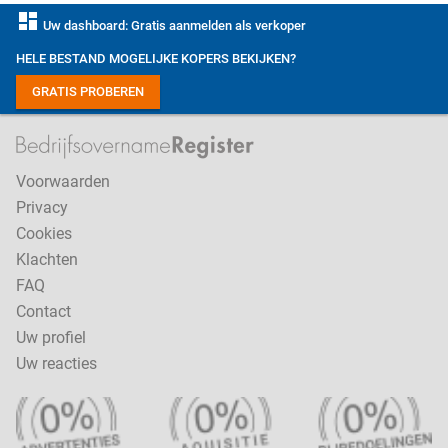
dashboard
Uw dashboard: Gratis aanmelden als verkoper
HELE BESTAND MOGELIJKE KOPERS BEKIJKEN?
GRATIS PROBEREN
Voorwaarden
Privacy
Cookies
Klachten
FAQ
Contact
Uw profiel
Uw reacties