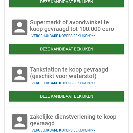
DEZE KANDIDAAT BEKIJKEN
account_box
Supermarkt of avondwinkel te
koop gevraagd tot 100.000 euro
VERGELIJKBARE KOPERS BEKIJKEN?>>
DEZE KANDIDAAT BEKIJKEN
account_box
Tankstation te koop gevraagd
(geschikt voor waterstof)
VERGELIJKBARE KOPERS BEKIJKEN?>>
DEZE KANDIDAAT BEKIJKEN
account_box
zakelijke dienstverlening te koop
gevraagd
VERGELIJKBARE KOPERS BEKIJKEN?>>