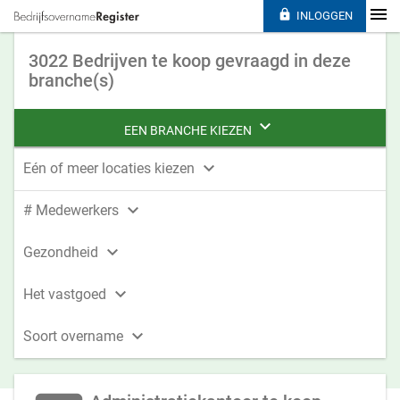

INLOGGEN
3022 Bedrijven te koop gevraagd in deze
branche(s)

EEN BRANCHE KIEZEN

Eén of meer locaties kiezen

# Medewerkers

Gezondheid

Het vastgoed

Soort overname