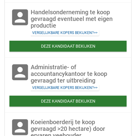
account_box
Handelsonderneming te koop
gevraagd eventueel met eigen
productie
VERGELIJKBARE KOPERS BEKIJKEN?>>
DEZE KANDIDAAT BEKIJKEN
account_box
Administratie- of
accountancykantoor te koop
gevraagd ter uitbreiding
VERGELIJKBARE KOPERS BEKIJKEN?>>
DEZE KANDIDAAT BEKIJKEN
account_box
Koeienboerderij te koop
gevraagd >20 hectare) door
ervaren veehouder