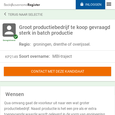

INLOGGEN

TERUG NAAR SELECTIE
Groot productiebedrijf te koop gevraagd
sterk in batch productie
Regio:
groningen, drenthe of overijssel.
Soort overname:
MBI-traject
KP2149
CONTACT MET DEZE KANDIDAAT
Wensen
Qua omvang gaat de voorkeur uit naar een wat groter
productiebedrijf. Naast productie is het een pre als er extra
toegevoegde waarde wordt geleverd in de vorm van engineering .