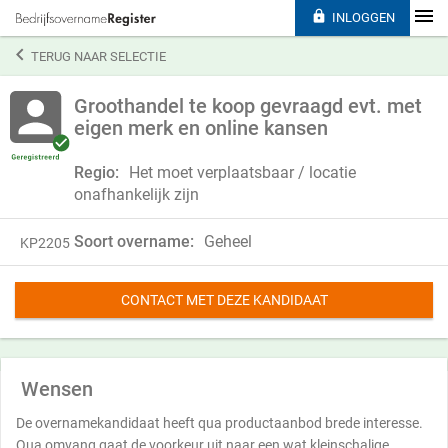

INLOGGEN

TERUG NAAR SELECTIE
Groothandel te koop gevraagd evt. met
eigen merk en online kansen
Regio:
Het moet verplaatsbaar / locatie
onafhankelijk zijn
Soort overname:
Geheel
KP2205
CONTACT MET DEZE KANDIDAAT
Wensen
De overnamekandidaat heeft qua productaanbod brede interesse.
Qua omvang gaat de voorkeur uit naar een wat kleinschalige