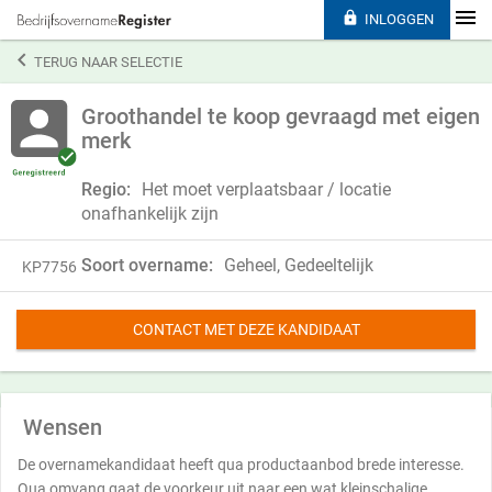

INLOGGEN

TERUG NAAR SELECTIE
Groothandel te koop gevraagd met eigen
merk
Regio:
Het moet verplaatsbaar / locatie
onafhankelijk zijn
Soort overname:
Geheel, Gedeeltelijk
KP7756
CONTACT MET DEZE KANDIDAAT
Wensen
De overnamekandidaat heeft qua productaanbod brede interesse.
Qua omvang gaat de voorkeur uit naar een wat kleinschalige