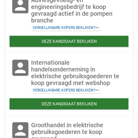
account_box
Adviesgevoelig- en
engineeringsbedrijf te koop
gevraagd actief in de pompen
branche
VERGELIJKBARE KOPERS BEKIJKEN?>>
DEZE KANDIDAAT BEKIJKEN
account_box
Internationale
handelsonderneming in
elektrische gebruiksgoederen te
koop gevraagd met webshop
VERGELIJKBARE KOPERS BEKIJKEN?>>
DEZE KANDIDAAT BEKIJKEN
account_box
Groothandel in elektrische
gebruiksgoederen te koop