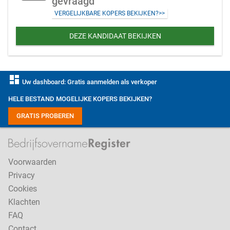
gevraagd
VERGELIJKBARE KOPERS BEKIJKEN?>>
DEZE KANDIDAAT BEKIJKEN
dashboard
Uw dashboard: Gratis aanmelden als verkoper
HELE BESTAND MOGELIJKE KOPERS BEKIJKEN?
GRATIS PROBEREN
Voorwaarden
Privacy
Cookies
Klachten
FAQ
Contact