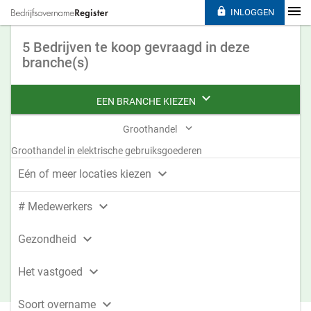

INLOGGEN
5 Bedrijven te koop gevraagd in deze
branche(s)

EEN BRANCHE KIEZEN

Groothandel
Groothandel in elektrische gebruiksgoederen

Eén of meer locaties kiezen

# Medewerkers

Gezondheid

Het vastgoed

Soort overname