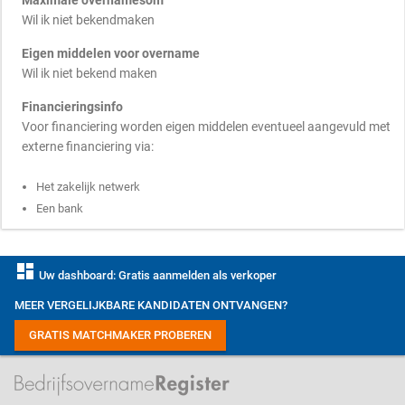
Maximale overnamesom
Wil ik niet bekendmaken
Eigen middelen voor overname
Wil ik niet bekend maken
Financieringsinfo
Voor financiering worden eigen middelen eventueel aangevuld met
externe financiering via:
Het zakelijk netwerk
Een bank
dashboard
Uw dashboard: Gratis aanmelden als verkoper
MEER VERGELIJKBARE KANDIDATEN ONTVANGEN?
GRATIS MATCHMAKER PROBEREN