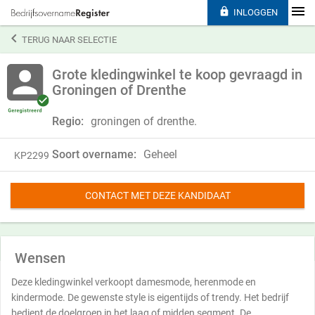

INLOGGEN

TERUG NAAR SELECTIE
Grote kledingwinkel te koop gevraagd in
Groningen of Drenthe
Regio:
groningen of drenthe.
Soort overname:
Geheel
KP2299
CONTACT MET DEZE KANDIDAAT
Wensen
Deze kledingwinkel verkoopt damesmode, herenmode en
kindermode. De gewenste style is eigentijds of trendy. Het bedrijf
bedient de doelgroep in het laag of midden segment. De