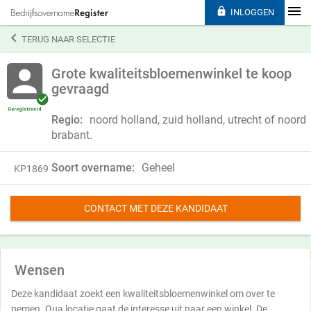

INLOGGEN

TERUG NAAR SELECTIE
Grote kwaliteitsbloemenwinkel te koop
gevraagd
Regio:
noord holland, zuid holland, utrecht of noord
brabant.
Soort overname:
Geheel
KP1869
CONTACT MET DEZE KANDIDAAT
Wensen
Deze kandidaat zoekt een kwaliteitsbloemenwinkel om over te
nemen. Qua locatie gaat de interesse uit naar een winkel. De