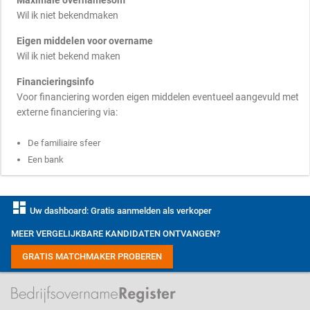
Maximale overnamesom
Wil ik niet bekendmaken
Eigen middelen voor overname
Wil ik niet bekend maken
Financieringsinfo
Voor financiering worden eigen middelen eventueel aangevuld met
externe financiering via:
De familiaire sfeer
Een bank
dashboard
Uw dashboard: Gratis aanmelden als verkoper
MEER VERGELIJKBARE KANDIDATEN ONTVANGEN?
GRATIS MATCHMAKER PROBEREN