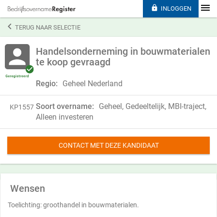

INLOGGEN

TERUG NAAR SELECTIE
Handelsonderneming in bouwmaterialen
te koop gevraagd
Regio:
Geheel Nederland
Soort overname:
Geheel, Gedeeltelijk, MBI-traject,
KP1557
Alleen investeren
CONTACT MET DEZE KANDIDAAT
Wensen
Toelichting: groothandel in bouwmaterialen.