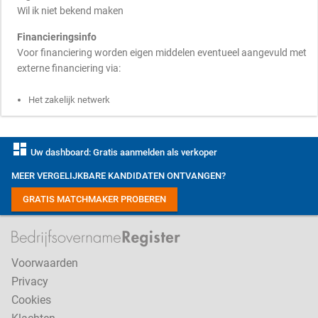
Wil ik niet bekend maken
Financieringsinfo
Voor financiering worden eigen middelen eventueel aangevuld met
externe financiering via:
Het zakelijk netwerk
dashboard
Uw dashboard: Gratis aanmelden als verkoper
MEER VERGELIJKBARE KANDIDATEN ONTVANGEN?
GRATIS MATCHMAKER PROBEREN
Voorwaarden
Privacy
Cookies