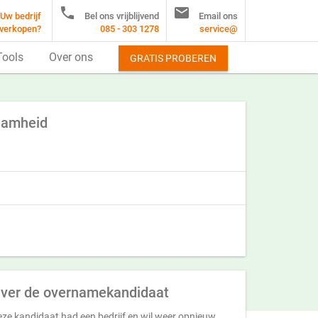


Uw bedrijf
Bel ons vrijblijvend
Email ons
verkopen?
085 - 303 1278
service@
Tools
Over ons
GRATIS PROBEREN
zaamheid
ver de overnamekandidaat
ze kandidaat had een bedrijf en wil weer opnieuw