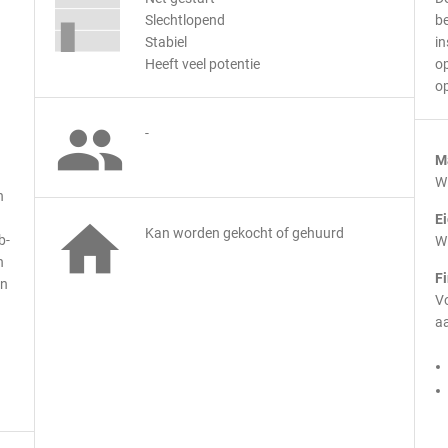
Slechtlopend
be
Stabiel
in
Heeft veel potentie
o
op

-
M
Wi
n
E

Kan worden gekocht of gehuurd
b-
Wi
n
F
en
Vo
aa