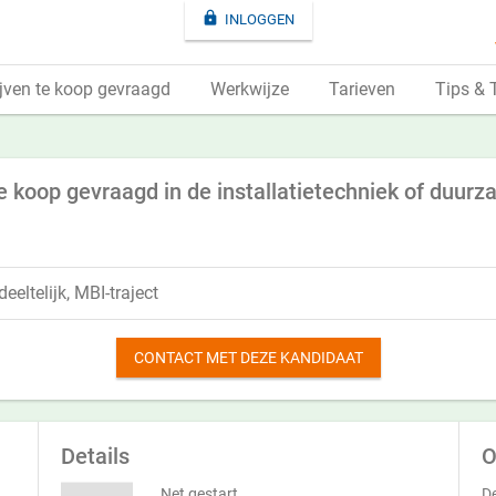

INLOGGEN
jven te koop gevraagd
Werkwijze
Tarieven
Tips & 
koop gevraagd in de installatietechniek of duur
eeltelijk, MBI-traject
CONTACT MET DEZE KANDIDAAT
Details
O
Net gestart
De