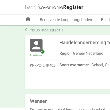
home
Bedrijven te koop aangeboden
Bedri

TERUG NAAR SELECTIE
Handelsonderneming te 
Regio:
Geheel Nederland
Soort overname:
Geheel, Ged
KPKP24LHK40Z
Wensen
De overnamekandidaat heeft qua productaanbod