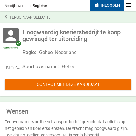

INLOGGEN

TERUG NAAR SELECTIE
Hoogwaardig koeriersbedrijf te koop
gevraagd ter uitbreiding
Regio:
Geheel Nederland
Soort overname:
Geheel
KPKP23VDJ08D
CONTACT MET DEZE KANDIDAAT
Wensen
Ter overname wordt een transportbedrijf gezocht dat actief is op
het gebied van koeriersdiensten. De vracht mag hoogwaardig zijn.
Toelichting: dedicated vervoer Het is een b-b bedrijf.