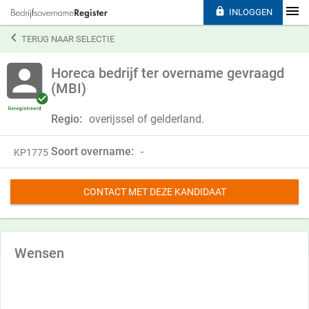

INLOGGEN

TERUG NAAR SELECTIE
Horeca bedrijf ter overname gevraagd
(MBI)
Regio:
overijssel of gelderland.
Soort overname:
-
KP1775
CONTACT MET DEZE KANDIDAAT
Wensen