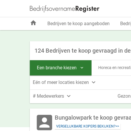
home
Bedrijven te koop aangeboden
Bedri
124 Bedrijven te koop gevraagd in d
Een branche kiezen
Horeca en recreat


Eén of meer locaties kiezen

# Medewerkers
Gezon
account_box
Bungalowpark te koop gevra
VERGELIJKBARE KOPERS BEKIJKEN?>>