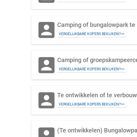
account_box
Camping of bungalowpark te 
VERGELIJKBARE KOPERS BEKIJKEN?>>
account_box
Camping of groepskampeerce
VERGELIJKBARE KOPERS BEKIJKEN?>>
account_box
VERGELIJKBARE KOPERS BEKIJKEN?>>
account_box
(Te ontwikkelen) Bungalowpar