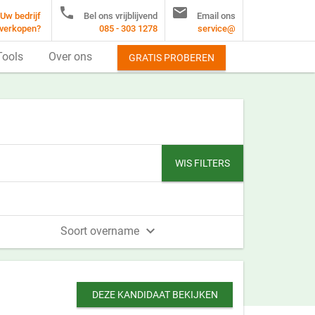


Uw bedrijf
Bel ons vrijblijvend
Email ons
verkopen?
085 - 303 1278
service@
Tools
Over ons
GRATIS PROBEREN
WIS FILTERS

Soort overname
DEZE KANDIDAAT BEKIJKEN