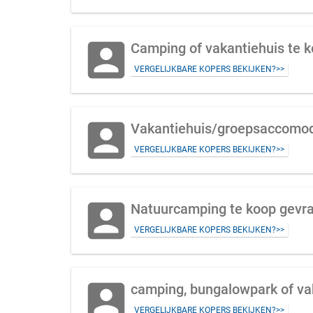
account_box
Camping of vakantiehuis te 
VERGELIJKBARE KOPERS BEKIJKEN?>>
account_box
Vakantiehuis/groepsaccomoda
VERGELIJKBARE KOPERS BEKIJKEN?>>
account_box
Natuurcamping te koop gevr
VERGELIJKBARE KOPERS BEKIJKEN?>>
account_box
camping, bungalowpark of va
VERGELIJKBARE KOPERS BEKIJKEN?>>