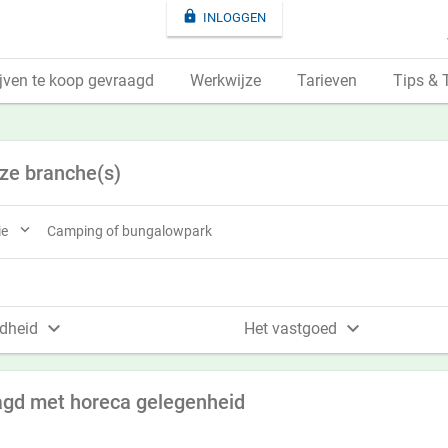

INLOGGEN
jven te koop gevraagd
Werkwijze
Tarieven
Tips & 
eze branche(s)

ie
Camping of bungalowpark


dheid
Het vastgoed
agd met horeca gelegenheid