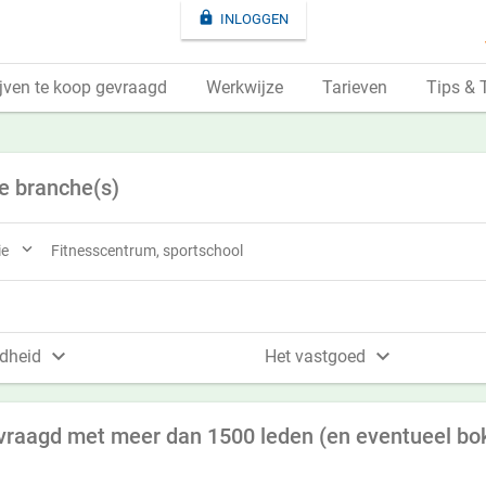

INLOGGEN
jven te koop gevraagd
Werkwijze
Tarieven
Tips & 
e branche(s)

ie
Fitnesscentrum, sportschool


dheid
Het vastgoed