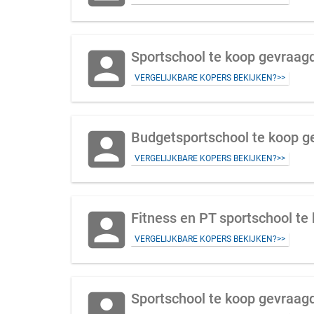
account_box
Sportschool te koop gevraagd
VERGELIJKBARE KOPERS BEKIJKEN?>>
account_box
Budgetsportschool te koop g
VERGELIJKBARE KOPERS BEKIJKEN?>>
account_box
Fitness en PT sportschool te
VERGELIJKBARE KOPERS BEKIJKEN?>>
account_box
Sportschool te koop gevraag