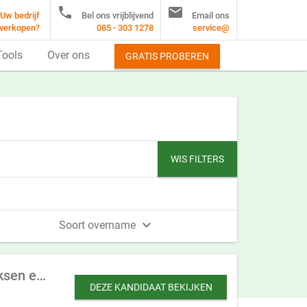


Uw bedrijf
Bel ons vrijblijvend
Email ons
verkopen?
085 - 303 1278
service@
Tools
Over ons
GRATIS PROBEREN
WIS FILTERS

Soort overname
Grote sportschool te koop gevraagd met meer dan 1500 leden (en eventueel boksen en bootcamp)
DEZE KANDIDAAT BEKIJKEN