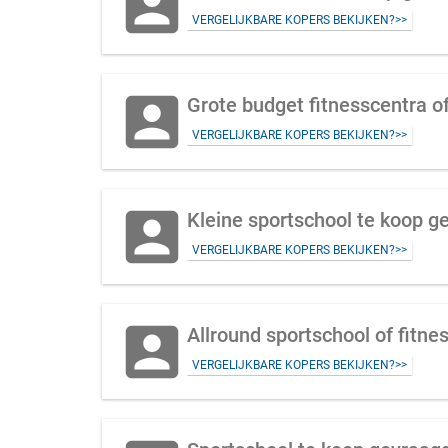
account_box
VERGELIJKBARE KOPERS BEKIJKEN?>>
account_box
Grote budget fitnesscentra o
VERGELIJKBARE KOPERS BEKIJKEN?>>
account_box
Kleine sportschool te koop g
VERGELIJKBARE KOPERS BEKIJKEN?>>
account_box
Allround sportschool of fitn
VERGELIJKBARE KOPERS BEKIJKEN?>>