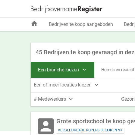
home
Bedrijven te koop aangeboden
Bedri
45 Bedrijven te koop gevraagd in dez
Een branche kiezen
Horeca en recreat


Eén of meer locaties kiezen

# Medewerkers
Gezon
account_box
VERGELIJKBARE KOPERS BEKIJKEN?>>