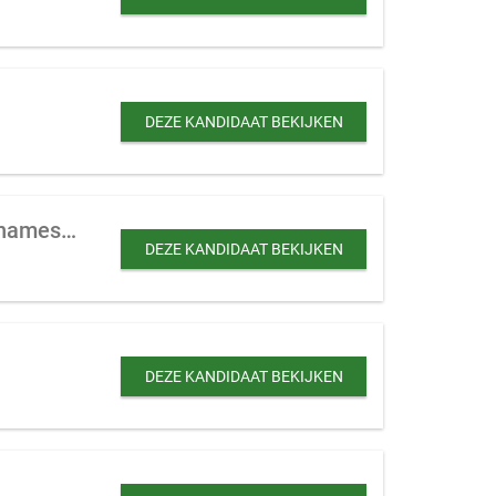
DEZE KANDIDAAT BEKIJKEN
Sportschool te koop aangeboden met meer dan 1500 leden (tot 2 mio euro overnamesom)
DEZE KANDIDAAT BEKIJKEN
DEZE KANDIDAAT BEKIJKEN