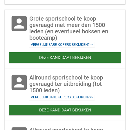
account_box
Grote sportschool te koop
gevraagd met meer dan 1500
leden (en eventueel boksen en
bootcamp)
VERGELIJKBARE KOPERS BEKIJKEN?>>
DEZE KANDIDAAT BEKIJKEN
account_box
Allround sportschool te koop
gevraagd ter uitbreiding (tot
1500 leden)
VERGELIJKBARE KOPERS BEKIJKEN?>>
DEZE KANDIDAAT BEKIJKEN