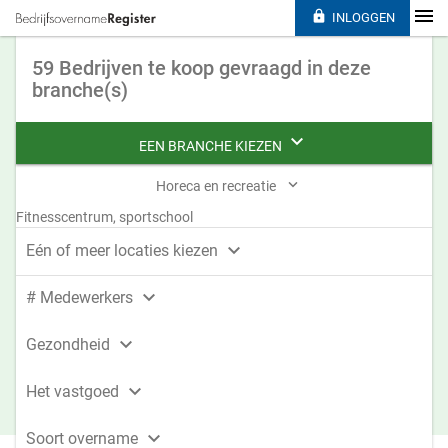

INLOGGEN
59 Bedrijven te koop gevraagd in deze
branche(s)

EEN BRANCHE KIEZEN

Horeca en recreatie
Fitnesscentrum, sportschool

Eén of meer locaties kiezen

# Medewerkers

Gezondheid

Het vastgoed

Soort overname