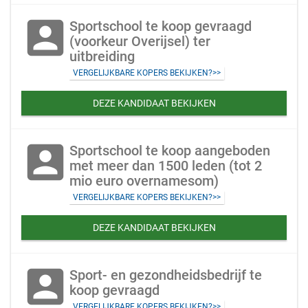
account_box
Sportschool te koop gevraagd
(voorkeur Overijsel) ter
uitbreiding
VERGELIJKBARE KOPERS BEKIJKEN?>>
DEZE KANDIDAAT BEKIJKEN
account_box
Sportschool te koop aangeboden
met meer dan 1500 leden (tot 2
mio euro overnamesom)
VERGELIJKBARE KOPERS BEKIJKEN?>>
DEZE KANDIDAAT BEKIJKEN
account_box
Sport- en gezondheidsbedrijf te
koop gevraagd
VERGELIJKBARE KOPERS BEKIJKEN?>>