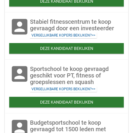
DEZE KANDIDAAT BEKIJKEN
account_box
Stabiel fitnesscentrum te koop
gevraagd door een investeerder
VERGELIJKBARE KOPERS BEKIJKEN?>>
DEZE KANDIDAAT BEKIJKEN
account_box
Sportschool te koop gevraagd
geschikt voor PT, fitness of
groepslessen en squash
VERGELIJKBARE KOPERS BEKIJKEN?>>
DEZE KANDIDAAT BEKIJKEN
account_box
Budgetsportschool te koop
gevraagd tot 1500 leden met