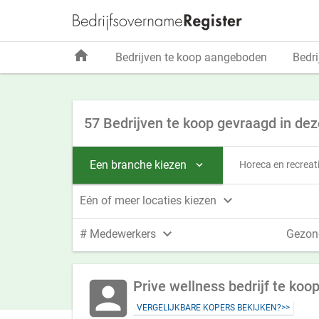
home
Bedrijven te koop aangeboden
Bedri
57 Bedrijven te koop gevraagd in dez
Een branche kiezen
Horeca en recreat


Eén of meer locaties kiezen

# Medewerkers
Gezon
account_box
Prive wellness bedrijf te koo
VERGELIJKBARE KOPERS BEKIJKEN?>>