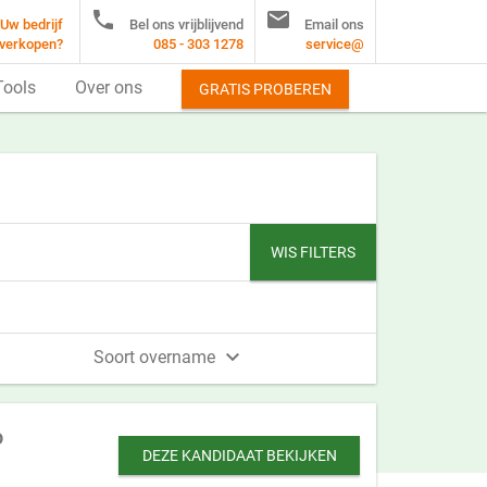


Uw bedrijf
Bel ons vrijblijvend
Email ons
verkopen?
085 - 303 1278
service@
Tools
Over ons
GRATIS PROBEREN
WIS FILTERS

Soort overname
o
DEZE KANDIDAAT BEKIJKEN