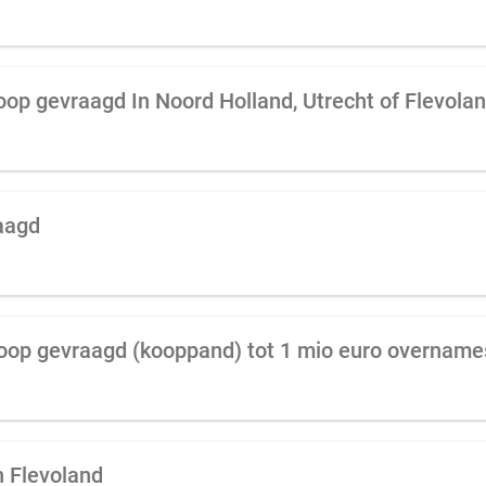
koop gevraagd In Noord Holland, Utrecht of Flevola
aagd
koop gevraagd (kooppand) tot 1 mio euro overnam
n Flevoland