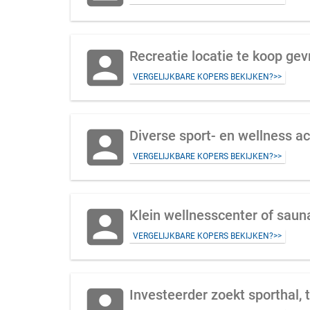
account_box
Recreatie locatie te koop gev
VERGELIJKBARE KOPERS BEKIJKEN?>>
account_box
Diverse sport- en wellness a
VERGELIJKBARE KOPERS BEKIJKEN?>>
account_box
Klein wellnesscenter of saun
VERGELIJKBARE KOPERS BEKIJKEN?>>
account_box