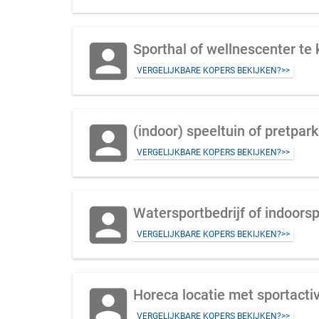
account_box
Sporthal of wellnescenter te
VERGELIJKBARE KOPERS BEKIJKEN?>>
account_box
(indoor) speeltuin of pretpar
VERGELIJKBARE KOPERS BEKIJKEN?>>
account_box
Watersportbedrijf of indoors
VERGELIJKBARE KOPERS BEKIJKEN?>>
account_box
Horeca locatie met sportacti
VERGELIJKBARE KOPERS BEKIJKEN?>>