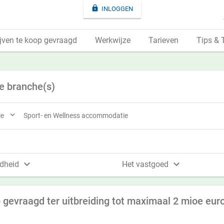

INLOGGEN
jven te koop gevraagd
Werkwijze
Tarieven
Tips & 
e branche(s)

ie
Sport- en Wellness accommodatie


dheid
Het vastgoed
p gevraagd ter uitbreiding tot maximaal 2 mioe eur