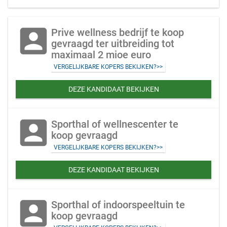
account_box
Prive wellness bedrijf te koop
gevraagd ter uitbreiding tot
maximaal 2 mioe euro
VERGELIJKBARE KOPERS BEKIJKEN?>>
DEZE KANDIDAAT BEKIJKEN
account_box
Sporthal of wellnescenter te
koop gevraagd
VERGELIJKBARE KOPERS BEKIJKEN?>>
DEZE KANDIDAAT BEKIJKEN
account_box
Sporthal of indoorspeeltuin te
koop gevraagd