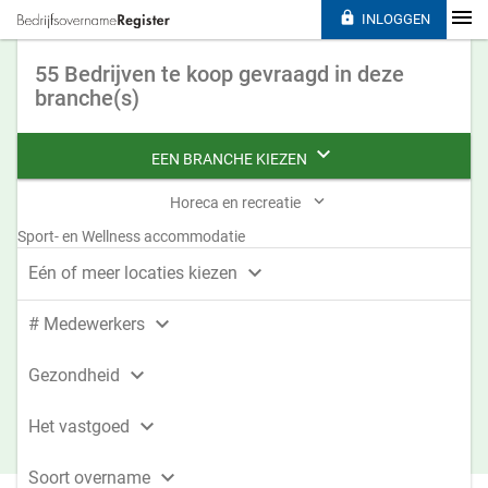

INLOGGEN
55 Bedrijven te koop gevraagd in deze
branche(s)

EEN BRANCHE KIEZEN

Horeca en recreatie
Sport- en Wellness accommodatie

Eén of meer locaties kiezen

# Medewerkers

Gezondheid

Het vastgoed

Soort overname