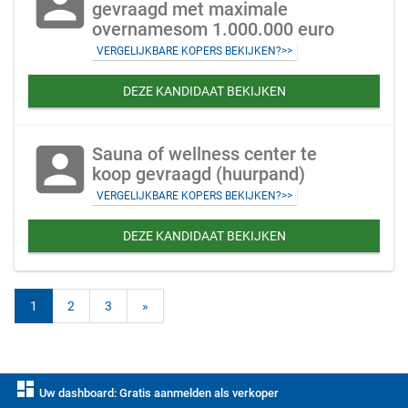
account_box
gevraagd met maximale
overnamesom 1.000.000 euro
VERGELIJKBARE KOPERS BEKIJKEN?>>
DEZE KANDIDAAT BEKIJKEN
account_box
Sauna of wellness center te
koop gevraagd (huurpand)
VERGELIJKBARE KOPERS BEKIJKEN?>>
DEZE KANDIDAAT BEKIJKEN
1
2
3
»
dashboard
Uw dashboard: Gratis aanmelden als verkoper