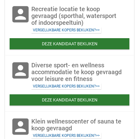
account_box
Recreatie locatie te koop
gevraagd (sporthal, watersport
of indoorspeeltuin)
VERGELIJKBARE KOPERS BEKIJKEN?>>
DEZE KANDIDAAT BEKIJKEN
account_box
Diverse sport- en wellness
accommodatie te koop gevraagd
voor leisure en fitness
VERGELIJKBARE KOPERS BEKIJKEN?>>
DEZE KANDIDAAT BEKIJKEN
account_box
Klein wellnesscenter of sauna te
koop gevraagd
VERGELIJKBARE KOPERS BEKIJKEN?>>