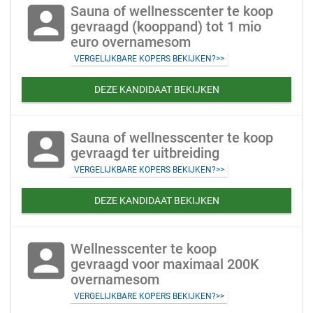
account_box
Sauna of wellnesscenter te koop
gevraagd (kooppand) tot 1 mio
euro overnamesom
VERGELIJKBARE KOPERS BEKIJKEN?>>
DEZE KANDIDAAT BEKIJKEN
account_box
Sauna of wellnesscenter te koop
gevraagd ter uitbreiding
VERGELIJKBARE KOPERS BEKIJKEN?>>
DEZE KANDIDAAT BEKIJKEN
account_box
Wellnesscenter te koop
gevraagd voor maximaal 200K
overnamesom
VERGELIJKBARE KOPERS BEKIJKEN?>>