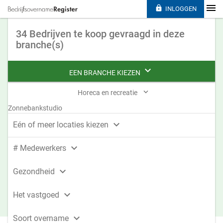

INLOGGEN
34 Bedrijven te koop gevraagd in deze
branche(s)

EEN BRANCHE KIEZEN

Horeca en recreatie
Zonnebankstudio

Eén of meer locaties kiezen

# Medewerkers

Gezondheid

Het vastgoed

Soort overname