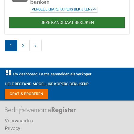
banken
VERGELIJKBARE KOPERS BEKIJKEN?>>
DEZE KANDIDAAT BEKIJKEN
1
2
»
dashboard
Uw dashboard: Gratis aanmelden als verkoper
HELE BESTAND MOGELIJKE KOPERS BEKIJKEN?
GRATIS PROBEREN
Voorwaarden
Privacy