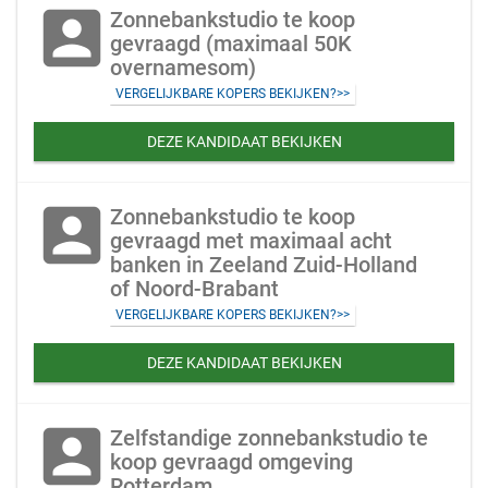
account_box
Zonnebankstudio te koop
gevraagd (maximaal 50K
overnamesom)
VERGELIJKBARE KOPERS BEKIJKEN?>>
DEZE KANDIDAAT BEKIJKEN
account_box
Zonnebankstudio te koop
gevraagd met maximaal acht
banken in Zeeland Zuid-Holland
of Noord-Brabant
VERGELIJKBARE KOPERS BEKIJKEN?>>
DEZE KANDIDAAT BEKIJKEN
account_box
Zelfstandige zonnebankstudio te
koop gevraagd omgeving
Rotterdam