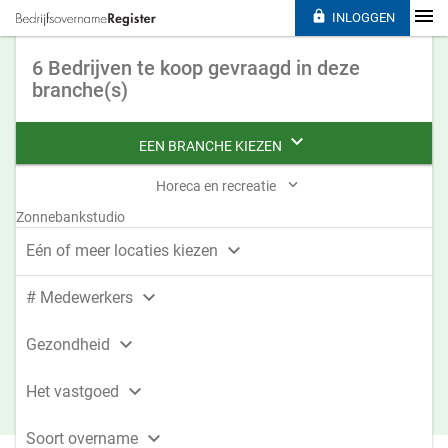

INLOGGEN
6 Bedrijven te koop gevraagd in deze
branche(s)

EEN BRANCHE KIEZEN

Horeca en recreatie
Zonnebankstudio

Eén of meer locaties kiezen

# Medewerkers

Gezondheid

Het vastgoed

Soort overname