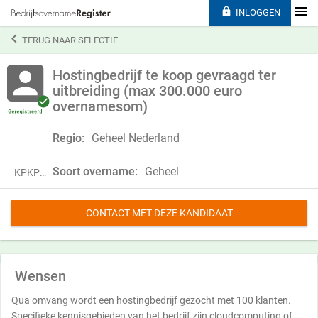

INLOGGEN

TERUG NAAR SELECTIE
Hostingbedrijf te koop gevraagd ter
uitbreiding (max 300.000 euro
overnamesom)
Regio:
Geheel Nederland
Soort overname:
Geheel
KPKP23QCB30G
CONTACT MET DEZE KANDIDAAT
Wensen
Qua omvang wordt een hostingbedrijf gezocht met 100 klanten.
Specifieke kennisgebieden van het bedrijf zijn cloudcomputing of