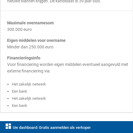
nieuwe klanten krijgen. De kandidaat is 39 jaar oud.
Maximale overnamesom
300.000 euro
Eigen middelen voor overname
Minder dan 250.000 euro
Financieringsinfo
Voor financiering worden eigen middelen eventueel aangevuld met
externe financiering via:
Het zakelijk netwerk
Een bank
Het zakelijk netwerk
Een bank
dashboard
Uw dashboard: Gratis aanmelden als verkoper