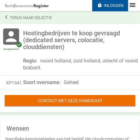

INLOGGEN

TERUG NAAR SELECTIE
Hostingbedrijven te koop gevraagd
(dedicated servers, colocatie,
clouddiensten)
Regio:
noord holland, zuid holland, utrecht of noord
brabant.
Soort overname:
Geheel
KP1541
CONTACT MET DEZE KANDIDAAT
Wensen
Specifieke kennisgebieden van het bedrijf zijn cloudcomputing of