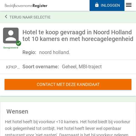

INLOGGEN

TERUG NAAR SELECTIE
Hotel te koop gevraagd in Noord Holland
tot 10 kamers en met horecagelegenheid
Regio:
noord holland.
Soort overname:
Geheel, MBI-traject
KPKP23JBK97P
CONTACT MET DEZE KANDIDAAT
Wensen
Het hotel heeft bij voorkeur <10 kamers. Het hotel biedt bij voorkeur
ook gelegenheid tot ontbijt. Het hotel heeft liever wel openbaar
restaurant voor 'niet gasten'. Daarnaast is het bij voorkeur gelegen