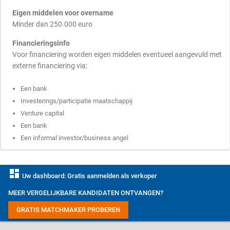
Eigen middelen voor overname
Minder dan 250.000 euro
Financieringsinfo
Voor financiering worden eigen middelen eventueel aangevuld met
externe financiering via:
Een bank
Investerings/participatie maatschappij
Venture capital
Een bank
Een informal investor/business angel
dashboard
Uw dashboard: Gratis aanmelden als verkoper
MEER VERGELIJKBARE KANDIDATEN ONTVANGEN?
GRATIS MATCHMAKER PROBEREN