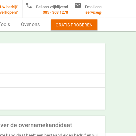


Uw bedrijf
Bel ons vrijblijvend
Email ons
verkopen?
085 - 303 1278
service@
Tools
Over ons
GRATIS PROBEREN
ver de overnamekandidaat
ze kandidaat heeft een bestaand eigen bedrijf en wil