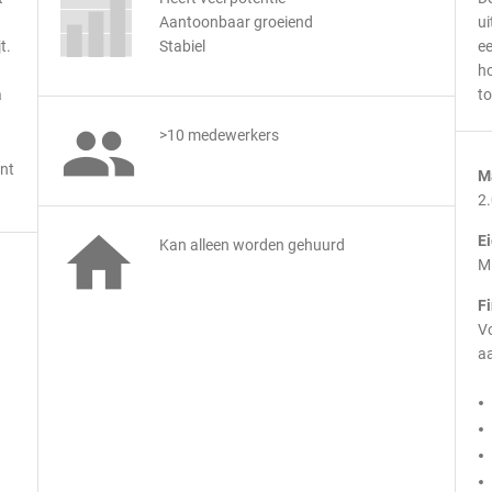
Aantoonbaar groeiend
ui
t.
Stabiel
ee
ho
a
to

>10 medewerkers
jnt
M
2

E
Kan alleen worden gehuurd
M
F
Vo
aa