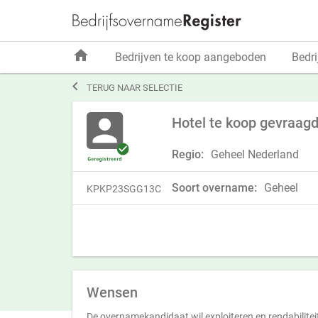
home
Bedrijven te koop aangeboden
Bedri

TERUG NAAR SELECTIE
Hotel te koop gevraagd
Regio:
Geheel Nederland
Soort overname:
Geheel
KPKP23SGG13C
Wensen
De overnamekandidaat wil exploiteren en rendabilitei