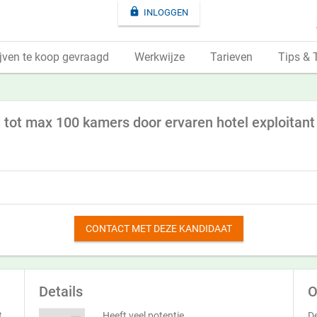

INLOGGEN
jven te koop gevraagd
Werkwijze
Tarieven
Tips & 
 tot max 100 kamers door ervaren hotel exploitant
CONTACT MET DEZE KANDIDAAT
Details
O
t
Heeft veel potentie
De