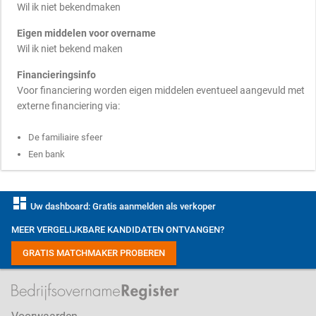
Wil ik niet bekendmaken
Eigen middelen voor overname
Wil ik niet bekend maken
Financieringsinfo
Voor financiering worden eigen middelen eventueel aangevuld met
externe financiering via:
De familiaire sfeer
Een bank
dashboard
Uw dashboard: Gratis aanmelden als verkoper
MEER VERGELIJKBARE KANDIDATEN ONTVANGEN?
GRATIS MATCHMAKER PROBEREN