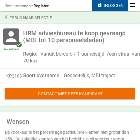

INLOGGEN

TERUG NAAR SELECTIE
HRM adviesbureau te koop gevraagd
(MBI tot 10 personeelsleden)
Regio:
Vanuit borculo / 1 uur reistijd. /een straal van
70 km
Soort overname:
Gedeeltelijk, MBI-traject
KP2108
CONTACT MET DEZE KANDIDAAT
Wensen
Bij voorkeur is het percentage particuliere klanten niet groter dan
25%. De zakelijke klanten van het bedrijf zijn bij voorkeur vooral