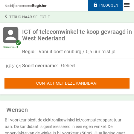

INLOGGEN

TERUG NAAR SELECTIE
ICT of telecomwinkel te koop gevraagd in
West Nederland
Regio:
Vanuit oost-souburg / 0,5 uur reistijd.
Soort overname:
Geheel
KP6104
CONTACT MET DEZE KANDIDAAT
Wensen
Bij voorkeur biedt de elektronikawinkel ict/computerapparatuur
aan. De kandidaat is geïnteresseerd in een eigen winkel. De
oppervlakte van de winkel is bij voorkeur <50m2. Qua ligging gaat