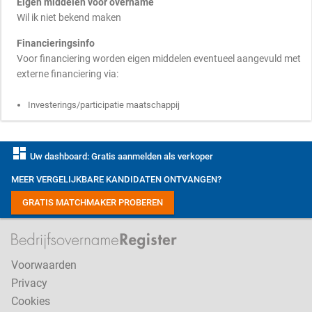
Eigen middelen voor overname
Wil ik niet bekend maken
Financieringsinfo
Voor financiering worden eigen middelen eventueel aangevuld met
externe financiering via:
Investerings/participatie maatschappij
dashboard
Uw dashboard: Gratis aanmelden als verkoper
MEER VERGELIJKBARE KANDIDATEN ONTVANGEN?
GRATIS MATCHMAKER PROBEREN
Voorwaarden
Privacy
Cookies