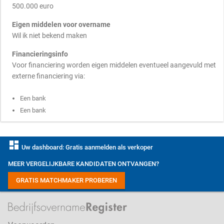
500.000 euro
Eigen middelen voor overname
Wil ik niet bekend maken
Financieringsinfo
Voor financiering worden eigen middelen eventueel aangevuld met
externe financiering via:
Een bank
Een bank
dashboard
Uw dashboard: Gratis aanmelden als verkoper
MEER VERGELIJKBARE KANDIDATEN ONTVANGEN?
GRATIS MATCHMAKER PROBEREN