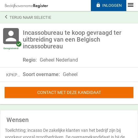

INLOGGEN

TERUG NAAR SELECTIE
Incassobureau te koop gevraagd ter
uitbreiding van een Belgisch
incassobureau
Regio:
Geheel Nederland
Soort overname:
Geheel
KPKP24KHF41B
CONTACT MET DEZE KANDIDAAT
Wensen
Toelichting: incasso De zakelijke klanten van het bedrijf zijn bij
voorkeur vooral grootbedrijven. De overnamekandidaat is bij de