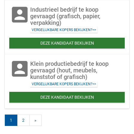
account_box
Industrieel bedrijf te koop
gevraagd (grafisch, papier,
verpakking)
VERGELIJKBARE KOPERS BEKIJKEN?>>
DEZE KANDIDAAT BEKIJKEN
account_box
Klein productiebedrijf te koop
gevraagd (hout, meubels,
kunststof of grafisch)
VERGELIJKBARE KOPERS BEKIJKEN?>>
DEZE KANDIDAAT BEKIJKEN
1
2
»