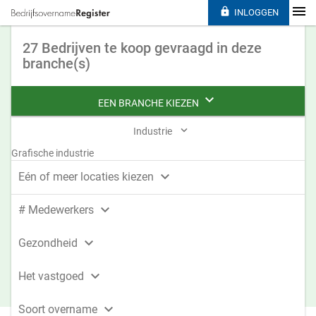

INLOGGEN
27 Bedrijven te koop gevraagd in deze
branche(s)

EEN BRANCHE KIEZEN

Industrie
Grafische industrie

Eén of meer locaties kiezen

# Medewerkers

Gezondheid

Het vastgoed

Soort overname