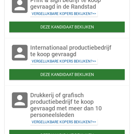
account_box
Print & sign bedrijf te koop
gevraagd in de Randstad
VERGELIJKBARE KOPERS BEKIJKEN?>>
DEZE KANDIDAAT BEKIJKEN
account_box
Internationaal productiebedrijf
te koop gevraagd
VERGELIJKBARE KOPERS BEKIJKEN?>>
DEZE KANDIDAAT BEKIJKEN
account_box
Drukkerij of grafisch
productiebedrijf te koop
gevraagd met meer dan 10
personeelsleden
VERGELIJKBARE KOPERS BEKIJKEN?>>