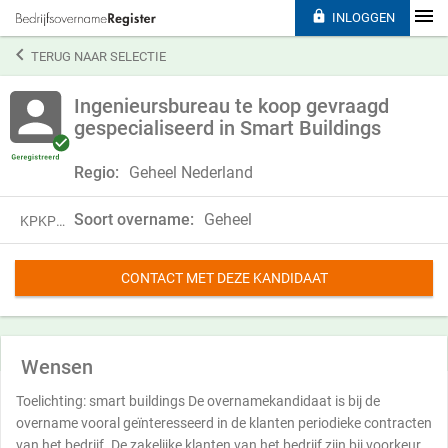

INLOGGEN

TERUG NAAR SELECTIE
Ingenieursbureau te koop gevraagd
gespecialiseerd in Smart Buildings
Regio:
Geheel Nederland
Soort overname:
Geheel
KPKP24HCL17X
CONTACT MET DEZE KANDIDAAT
Wensen
Toelichting: smart buildings De overnamekandidaat is bij de
overname vooral geïnteresseerd in de klanten periodieke contracten
van het bedrijf. De zakelijke klanten van het bedrijf zijn bij voorkeur