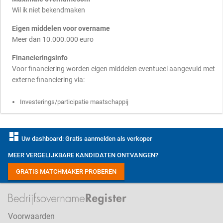
Wil ik niet bekendmaken
Eigen middelen voor overname
Meer dan 10.000.000 euro
Financieringsinfo
Voor financiering worden eigen middelen eventueel aangevuld met
externe financiering via:
Investerings/participatie maatschappij
dashboard
Uw dashboard: Gratis aanmelden als verkoper
MEER VERGELIJKBARE KANDIDATEN ONTVANGEN?
GRATIS MATCHMAKER PROBEREN
Voorwaarden