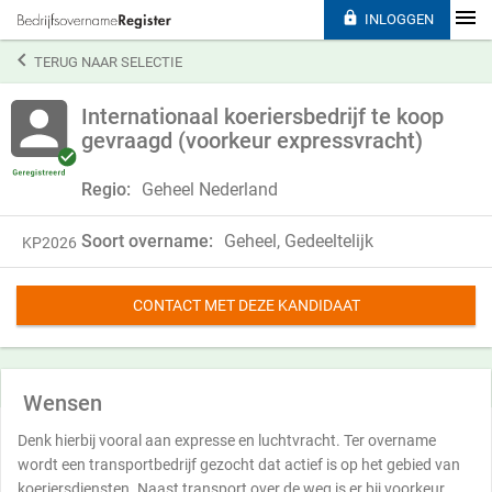

INLOGGEN

TERUG NAAR SELECTIE
Internationaal koeriersbedrijf te koop
gevraagd (voorkeur expressvracht)
Regio:
Geheel Nederland
Soort overname:
Geheel, Gedeeltelijk
KP2026
CONTACT MET DEZE KANDIDAAT
Wensen
Denk hierbij vooral aan expresse en luchtvracht. Ter overname
wordt een transportbedrijf gezocht dat actief is op het gebied van
koeriersdiensten. Naast transport over de weg is er bij voorkeur