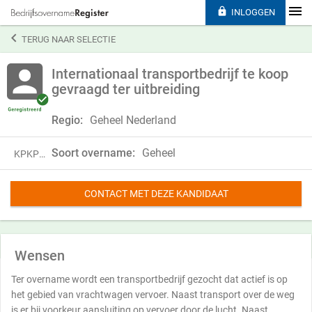

INLOGGEN

TERUG NAAR SELECTIE
Internationaal transportbedrijf te koop
gevraagd ter uitbreiding
Regio:
Geheel Nederland
Soort overname:
Geheel
KPKP19SYK12P
CONTACT MET DEZE KANDIDAAT
Wensen
Ter overname wordt een transportbedrijf gezocht dat actief is op
het gebied van vrachtwagen vervoer. Naast transport over de weg
is er bij voorkeur aansluiting op vervoer door de lucht. Naast