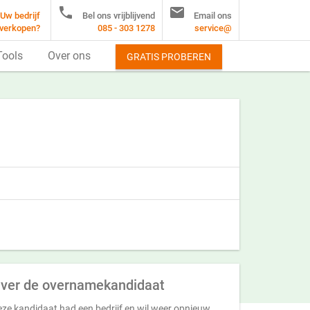


Uw bedrijf
Bel ons vrijblijvend
Email ons
verkopen?
085 - 303 1278
service@
Tools
Over ons
GRATIS PROBEREN
ver de overnamekandidaat
ze kandidaat had een bedrijf en wil weer opnieuw