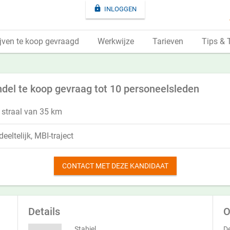

INLOGGEN
jven te koop gevraagd
Werkwijze
Tarieven
Tips & 
ndel te koop gevraag tot 10 personeelsleden
 straal van 35 km
eeltelijk, MBI-traject
CONTACT MET DEZE KANDIDAAT
Details
O
Stabiel
De