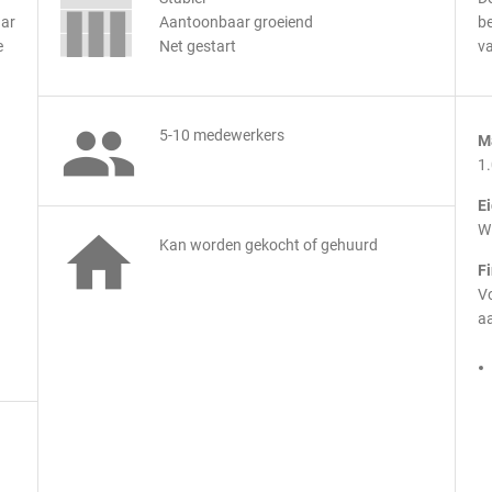
aar
Aantoonbaar groeiend
be
e
Net gestart
v

5-10 medewerkers
M
1
E
Wi

Kan worden gekocht of gehuurd
F
Vo
aa