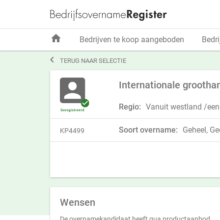
home
Bedrijven te koop aangeboden
Bedri

TERUG NAAR SELECTIE
Internationale grootha
Regio:
Vanuit westland /een
Soort overname:
Geheel, Ged
KP4499
Wensen
De overnamekandidaat heeft qua productaanbod