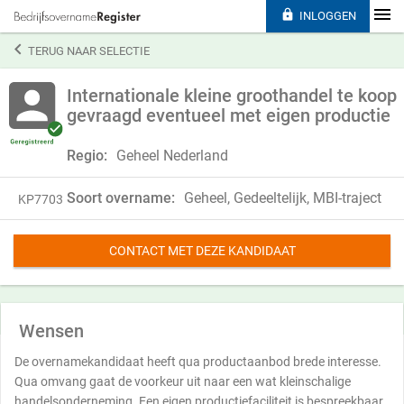

INLOGGEN

TERUG NAAR SELECTIE
Internationale kleine groothandel te koop
gevraagd eventueel met eigen productie
Regio:
Geheel Nederland
Soort overname:
Geheel, Gedeeltelijk, MBI-traject
KP7703
CONTACT MET DEZE KANDIDAAT
Wensen
De overnamekandidaat heeft qua productaanbod brede interesse.
Qua omvang gaat de voorkeur uit naar een wat kleinschalige
handelsonderneming. Een eigen productiefaciliteit is bespreekbaar.