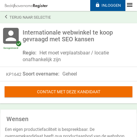

INLOGGEN

TERUG NAAR SELECTIE
Internationale webwinkel te koop
gevraagd met SEO kansen
Regio:
Het moet verplaatsbaar / locatie
onafhankelijk zijn
Soort overname:
Geheel
KP1642
CONTACT MET DEZE KANDIDAAT
Wensen
Een eigen productiefaciliteit is bespreekbaar. De
overnamekandidaat heeft qua productaanbod van de webshop