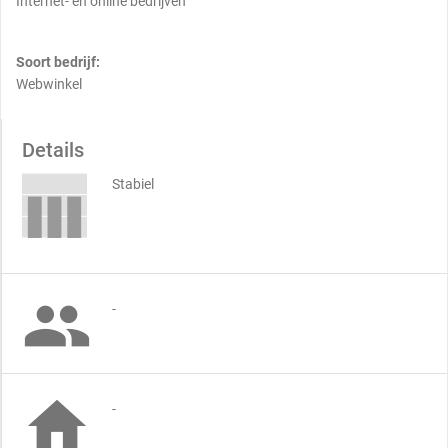
Internet- en online bedrijven
Soort bedrijf:
Webwinkel
Details
Stabiel

-

-