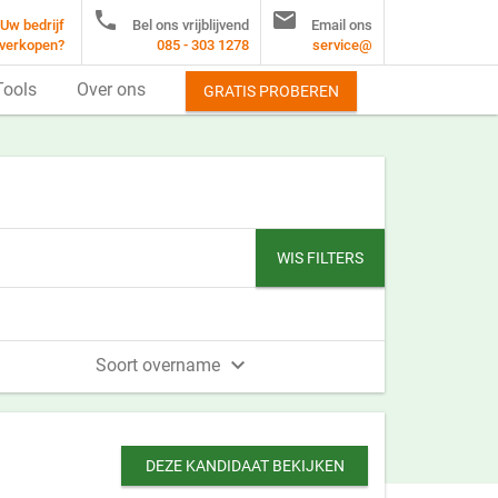


Uw bedrijf
Bel ons vrijblijvend
Email ons
verkopen?
085 - 303 1278
service@
Tools
Over ons
GRATIS PROBEREN
WIS FILTERS

Soort overname
DEZE KANDIDAAT BEKIJKEN