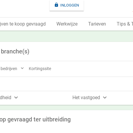

INLOGGEN
jven te koop gevraagd
Werkwijze
Tarieven
Tips & 
 branche(s)

e bedrijven
Kortingssite


dheid
Het vastgoed
op gevraagd ter uitbreiding