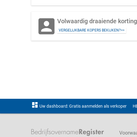
account_box
Volwaardig draaiende korting
VERGELIJKBARE KOPERS BEKIJKEN?>>
dashboard
Uw dashboard: Gratis aanmelden als verkoper
H
Voorwa