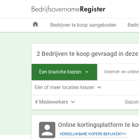
home
Bedrijven te koop aangeboden
Bedri
2 Bedrijven te koop gevraagd in deze
Een branche kiezen
Internet- en onlin


Eén of meer locaties kiezen

# Medewerkers
Gezon
account_box
Online kortingsplatform te ko
VERGELIJKBARE KOPERS BEKIJKEN?>>