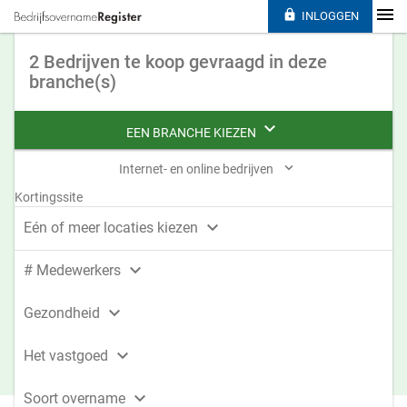

INLOGGEN
2 Bedrijven te koop gevraagd in deze
branche(s)

EEN BRANCHE KIEZEN

Internet- en online bedrijven
Kortingssite

Eén of meer locaties kiezen

# Medewerkers

Gezondheid

Het vastgoed

Soort overname