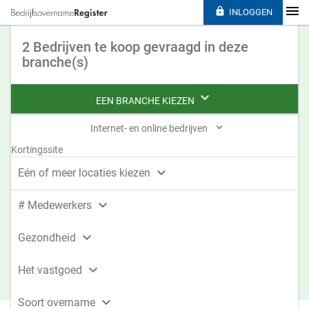

INLOGGEN
2 Bedrijven te koop gevraagd in deze
branche(s)

EEN BRANCHE KIEZEN

Internet- en online bedrijven
Kortingssite

Eén of meer locaties kiezen

# Medewerkers

Gezondheid

Het vastgoed

Soort overname