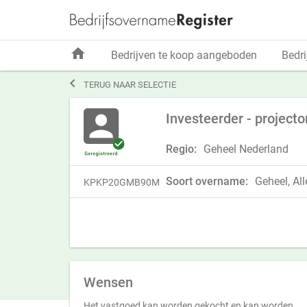
home
Bedrijven te koop aangeboden
Bedri

TERUG NAAR SELECTIE
Investeerder - project
Regio:
Geheel Nederland
Soort overname:
Geheel, All
KPKP20GMB90M
Wensen
Het vastgoed kan worden gekocht en kan worden