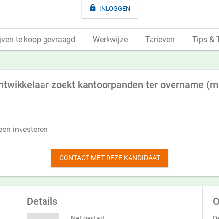

INLOGGEN
jven te koop gevraagd
Werkwijze
Tarieven
Tips & 
ontwikkelaar zoekt kantoorpanden ter overname (ma
een investeren
CONTACT MET DEZE KANDIDAAT
Details
O
Net gestart
De