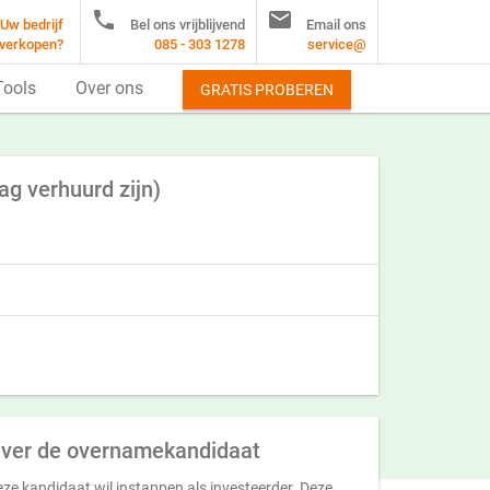


Uw bedrijf
Bel ons vrijblijvend
Email ons
verkopen?
085 - 303 1278
service@
Tools
Over ons
GRATIS PROBEREN
g verhuurd zijn)
ver de overnamekandidaat
ze kandidaat wil instappen als investeerder. Deze