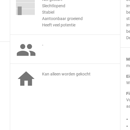
Slechtlopend
in
Stabiel
be
Aantoonbaar groeiend
st
Heeft veel potentie
in
be
De

-
M
m

Kan alleen worden gekocht
E
Wi
F
Vo
aa