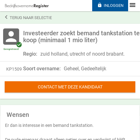

INLOGGEN

TERUG NAAR SELECTIE
Investeerder zoekt bemand tankstation te
koop (minimaal 1 mio liter)
Regio:
zuid holland, utrecht of noord brabant.
Soort overname:
Geheel, Gedeeltelijk
KP1509
CONTACT MET DEZE KANDIDAAT
Wensen
Er dan is interesse in een bemand tankstation.
De oude eigenaar draagt alleen netjes over en verdwijnt of blijft