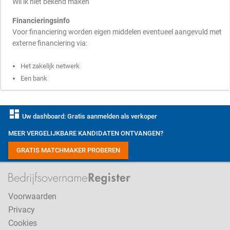
Wil ik niet bekend maken
Financieringsinfo
Voor financiering worden eigen middelen eventueel aangevuld met
externe financiering via:
Het zakelijk netwerk
Een bank
dashboard
Uw dashboard: Gratis aanmelden als verkoper
MEER VERGELIJKBARE KANDIDATEN ONTVANGEN?
GRATIS MATCHMAKER PROBEREN
Voorwaarden
Privacy
Cookies