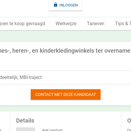

INLOGGEN
jven te koop gevraagd
Werkwijze
Tarieven
Tips & 
es-, heren-, en kinderkledingwinkels ter overname
eeltelijk, MBI-traject
CONTACT MET DEZE KANDIDAAT
Details
O
e
Net gestart
De