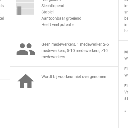
jds
Slechtlopend
in
,
Stabiel
sn
el
Aantoonbaar groeiend
be
Heeft veel potentie
in
be

Geen medewerkers, 1 medewerker, 2-5
medewerkers, 5-10 medewerkers, >10
M
medewerkers
Wi
E

Wi
Wordt bij voorkeur niet overgenomen
F
Vo
aa