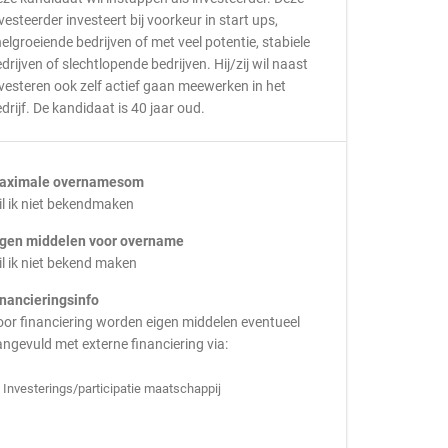
vesteerder investeert bij voorkeur in start ups,
elgroeiende bedrijven of met veel potentie, stabiele
drijven of slechtlopende bedrijven. Hij/zij wil naast
vesteren ook zelf actief gaan meewerken in het
drijf. De kandidaat is 40 jaar oud.
aximale overnamesom
l ik niet bekendmaken
igen middelen voor overname
l ik niet bekend maken
inancieringsinfo
or financiering worden eigen middelen eventueel
ngevuld met externe financiering via:
Investerings/participatie maatschappij