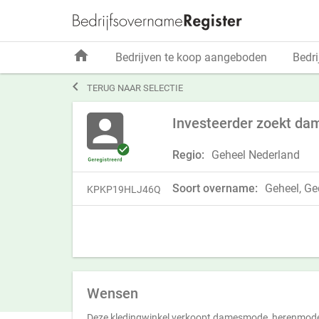
home
Bedrijven te koop aangeboden
Bedri

TERUG NAAR SELECTIE
Investeerder zoekt dam
Regio:
Geheel Nederland
Soort overname:
Geheel, Ged
KPKP19HLJ46Q
Wensen
Deze kledingwinkel verkoopt damesmode, herenmod