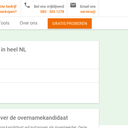


Uw bedrijf
Bel ons vrijblijvend
Email ons
verkopen?
085 - 303 1278
service@
Tools
Over ons
GRATIS PROBEREN
 in heel NL
ver de overnamekandidaat
ze kandidaat wil instappen als investeerder. Deze