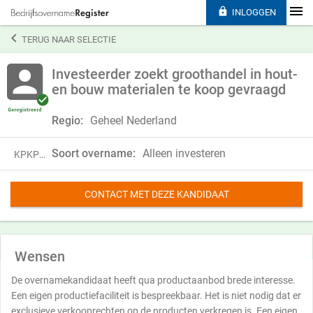

INLOGGEN

TERUG NAAR SELECTIE
Investeerder zoekt groothandel in hout-
en bouw materialen te koop gevraagd
Regio:
Geheel Nederland
Soort overname:
Alleen investeren
KPKP18JTG24K
CONTACT MET DEZE KANDIDAAT
Wensen
De overnamekandidaat heeft qua productaanbod brede interesse.
Een eigen productiefaciliteit is bespreekbaar. Het is niet nodig dat er
exclusieve verkooprechten op de producten verkregen is. Een eigen