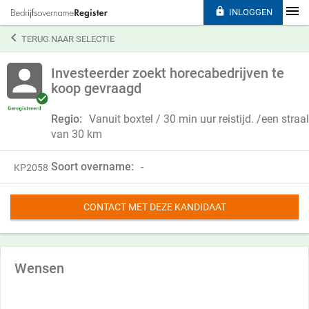

INLOGGEN

TERUG NAAR SELECTIE
Investeerder zoekt horecabedrijven te
koop gevraagd
Regio:
Vanuit boxtel / 30 min uur reistijd. /een straal
van 30 km
Soort overname:
-
KP2058
CONTACT MET DEZE KANDIDAAT
Wensen