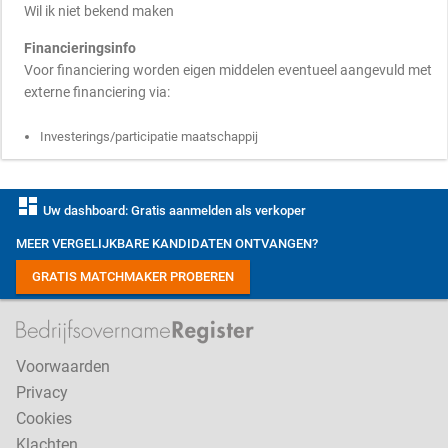
Wil ik niet bekend maken
Financieringsinfo
Voor financiering worden eigen middelen eventueel aangevuld met
externe financiering via:
Investerings/participatie maatschappij
dashboard
Uw dashboard: Gratis aanmelden als verkoper
MEER VERGELIJKBARE KANDIDATEN ONTVANGEN?
GRATIS MATCHMAKER PROBEREN
Voorwaarden
Privacy
Cookies
Klachten