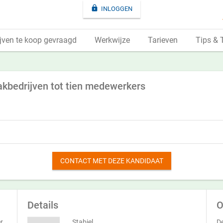

INLOGGEN
jven te koop gevraagd
Werkwijze
Tarieven
Tips & 
akbedrijven tot tien medewerkers
CONTACT MET DEZE KANDIDAAT
Details
O
r
Stabiel
De