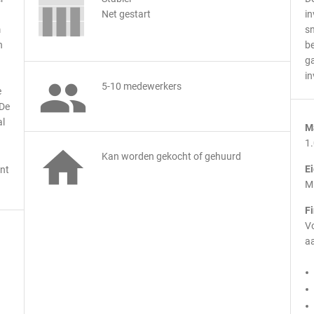
Net gestart
in
m
sn
n
be
ga
in

5-10 medewerkers
e
 De
al
M
1

Kan worden gekocht of gehuurd
E
jnt
M
F
Vo
aa