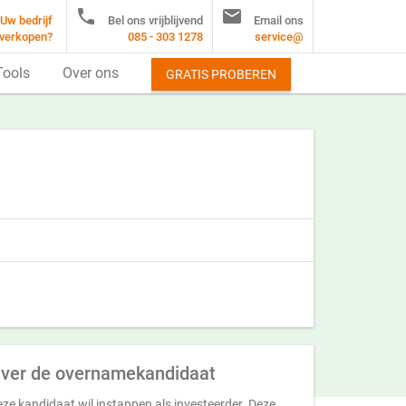


Uw bedrijf
Bel ons vrijblijvend
Email ons
verkopen?
085 - 303 1278
service@
Tools
Over ons
GRATIS PROBEREN
ver de overnamekandidaat
ze kandidaat wil instappen als investeerder. Deze