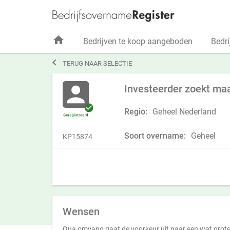
home
Bedrijven te koop aangeboden
Bedri

TERUG NAAR SELECTIE
Investeerder zoekt ma
Regio:
Geheel Nederland
Soort overname:
Geheel
KP15874
Wensen
Qua omvang gaat de voorkeur uit naar een wat grote