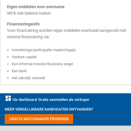
Eigen middelen voor overname
Wil ik niet bekend maken
Financieringsinfo
Voor financiering worden eigen middelen eventueel aangevuld met
externe financiering via:
Investerings/participatie maatschappij
Venture capital
Een informal investor/business angel
Een bank
Het zakelijk netwerk
dashboard
Uw dashboard: Gratis aanmelden als verkoper
MEER VERGELIJKBARE KANDIDATEN ONTVANGEN?
GRATIS MATCHMAKER PROBEREN