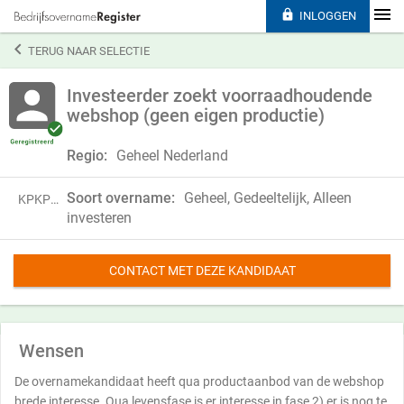

INLOGGEN

TERUG NAAR SELECTIE
Investeerder zoekt voorraadhoudende
webshop (geen eigen productie)
Regio:
Geheel Nederland
Soort overname:
Geheel, Gedeeltelijk, Alleen
KPKP20WXG95B
investeren
CONTACT MET DEZE KANDIDAAT
Wensen
De overnamekandidaat heeft qua productaanbod van de webshop
brede interesse. Qua levensfase is er interesse in fase 2) er is nog te